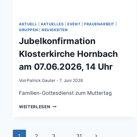
AKTUELL
|
AKTUELLES
|
EVENT
|
FRAUENARBEIT
|
GRUPPEN
|
NEUIGKEITEN
Jubelkonfirmation
Klosterkirche Hornbach
am 07.06.2026, 14 Uhr
Von
Patrick Gauter
7. Juni 2026
Familien-Gottesdienst zum Muttertag
JUBELKONFIRMATION
WEITERLESEN
KLOSTERKIRCHE
HORNBACH
AM
07.06.2026,
Seitennavigation
Nächste
1
2
3
…
31