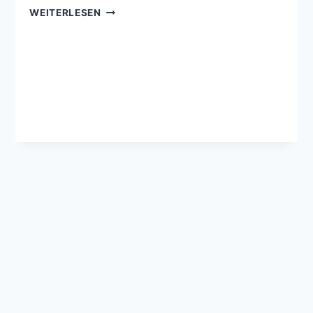
KLOSTERTAG
WEITERLESEN
GEMEINDEFEST
AM
28.06.2026,
AB
14
UHR