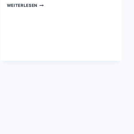
62.
WEITERLESEN
BENEFIZKONZERT
AM
21.06.2026,
18
UHR