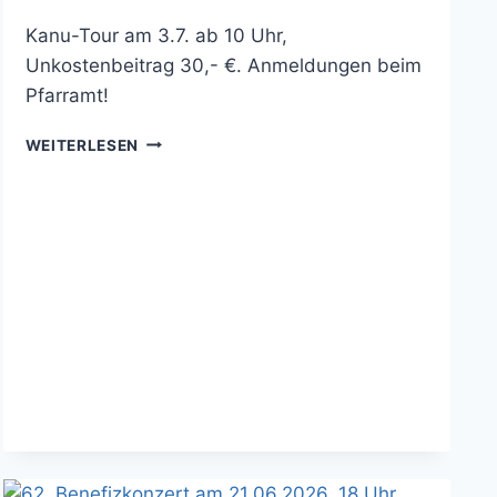
Kanu-Tour am 3.7. ab 10 Uhr,
Unkostenbeitrag 30,- €. Anmeldungen beim
Pfarramt!
MIT
WEITERLESEN
DEM
KANU
AUF
DER
BLIES
–
ABKÜHLUNG
GANZ
NAH!