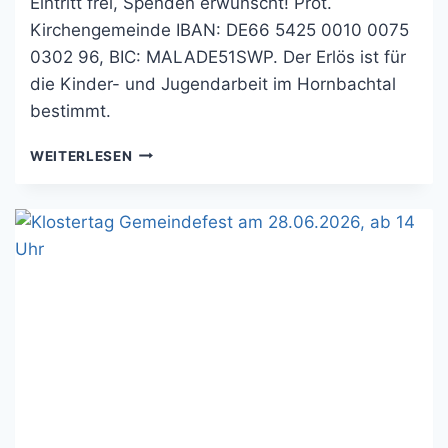
Eintritt frei, Spenden erwünscht! Prot.
Kirchengemeinde IBAN: DE66 5425 0010 0075
0302 96, BIC: MALADE51SWP. Der Erlös ist für
die Kinder- und Jugendarbeit im Hornbachtal
bestimmt.
63.
WEITERLESEN
BENEFIZKONZERT
16.8.,
17
UHR
IM
FABIANSTIFT