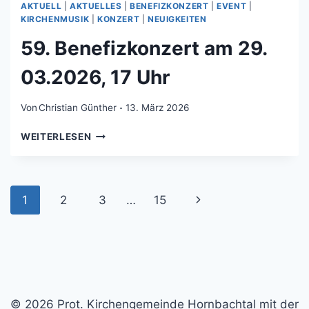
AKTUELL
|
AKTUELLES
|
BENEFIZKONZERT
|
EVENT
|
KIRCHENMUSIK
|
KONZERT
|
NEUIGKEITEN
59. Benefizkonzert am 29.
03.2026, 17 Uhr
Von
Christian Günther
13. März 2026
59.
WEITERLESEN
BENEFIZKONZERT
AM
29.
03.2026,
Seitennavigation
Nächste
1
2
3
…
15
17
UHR
Seite
© 2026 Prot. Kirchengemeinde Hornbachtal mit der