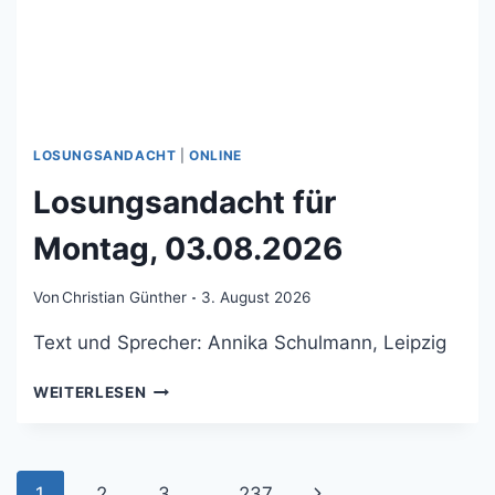
LOSUNGSANDACHT
|
ONLINE
Losungsandacht für
Montag, 03.08.2026
Von
Christian Günther
3. August 2026
Text und Sprecher: Annika Schulmann, Leipzig
LOSUNGSANDACHT
WEITERLESEN
FÜR
MONTAG,
03.08.2026
Seitennavigation
Nächste
1
2
3
…
237