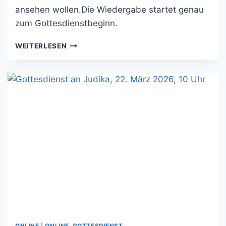
ansehen wollen.Die Wiedergabe startet genau
zum Gottesdienstbeginn.
GOTTESDIENST
WEITERLESEN
AN
KARFREITAG,
03.
APRIL
2026,
15
UHR
ONLINE
|
ONLINE-GOTTESDIENST