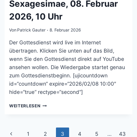
Sexagesimae, 08. Februar
2026, 10 Uhr
Von
Patrick Gauter
8. Februar 2026
Der Gottesdienst wird live im Internet
übertragen. Klicken Sie unten auf das Bild,
wenn Sie den Gottesdienst direkt auf YouTube
ansehen wollen. Die Wiedergabe startet genau
zum Gottesdienstbeginn. [ujicountdown
id=“countdown“ expire=“2026/02/08 10:00″
hide=“true“ rectype=“second“]
GOTTESDIENST
WEITERLESEN
AM
2.
SONNTAG
VOR
Seitennavigation
Vorherige
1
2
3
4
5
…
43
DER