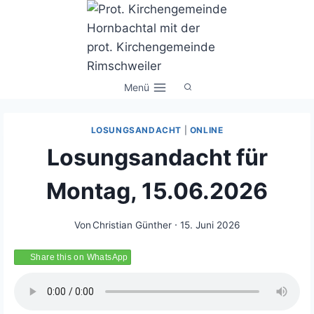
Zum
Inhalt
springen
Menü
LOSUNGSANDACHT
|
ONLINE
Losungsandacht für
Montag, 15.06.2026
Von
Christian Günther
15. Juni 2026
Share this on WhatsApp