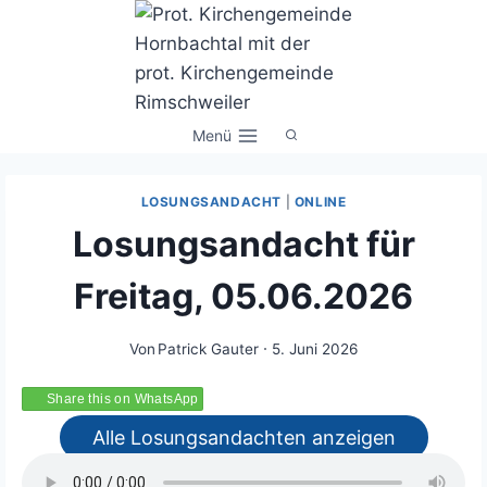
Zum
Inhalt
springen
Menü
LOSUNGSANDACHT
|
ONLINE
Losungsandacht für
Freitag, 05.06.2026
Von
Patrick Gauter
5. Juni 2026
Share this on WhatsApp
Alle Losungsandachten anzeigen