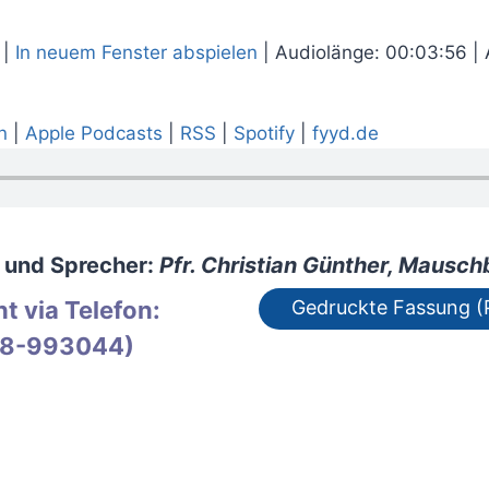
|
In neuem Fenster abspielen
|
Audiolänge: 00:03:56
|
n
|
Apple Podcasts
|
RSS
|
Spotify
|
fyyd.de
 und Sprecher:
Pfr. Christian Günther, Mausc
t via Telefon:
Gedruckte Fassung (
8-993044)