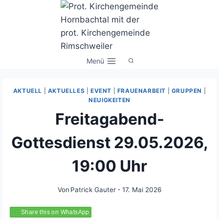
Zum
Inhalt
springen
Menü
AKTUELL
|
AKTUELLES
|
EVENT
|
FRAUENARBEIT
|
GRUPPEN
|
NEUIGKEITEN
Freitagabend-
Gottesdienst 29.05.2026,
19:00 Uhr
Von
Patrick Gauter
17. Mai 2026
Share this on WhatsApp