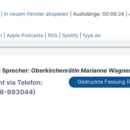
|
In neuem Fenster abspielen
|
Audiolänge: 00:06:24
|
n
|
Apple Podcasts
|
RSS
|
Spotify
|
fyyd.de
d Sprecher:
Oberkirchenrätin Marianne Wagner
t via Telefon:
Gedruckte Fassung (
8-993044)