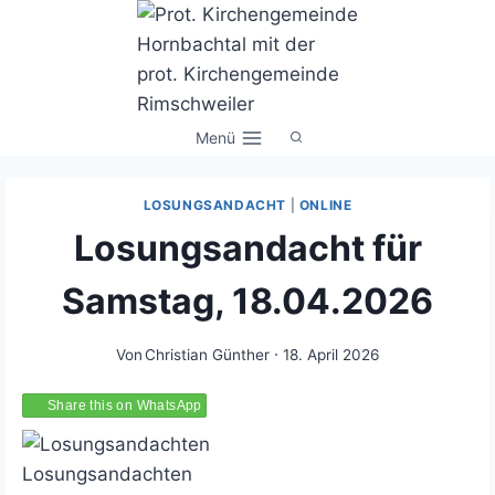
Zum
Inhalt
springen
Menü
LOSUNGSANDACHT
|
ONLINE
Losungsandacht für
Samstag, 18.04.2026
Von
Christian Günther
18. April 2026
Share this on WhatsApp
Losungsandachten