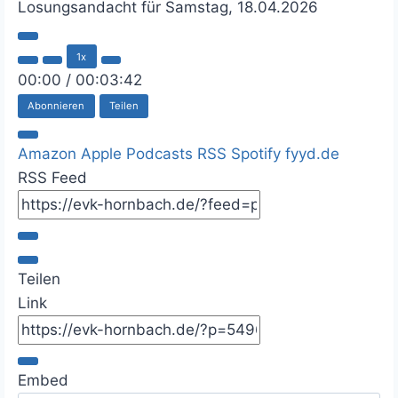
Losungsandacht für Samstag, 18.04.2026
P
1x
l
a
00:00
/
00:03:42
y
Abonnieren
Teilen
E
p
i
Amazon
Apple Podcasts
RSS
Spotify
fyyd.de
s
o
RSS Feed
d
e
Teilen
Link
Embed