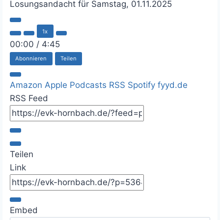
Losungsandacht für Samstag, 01.11.2025
P
1x
l
a
00:00
/
4:45
y
Abonnieren
Teilen
E
p
i
Amazon
Apple Podcasts
RSS
Spotify
fyyd.de
s
o
RSS Feed
d
e
Teilen
Link
Embed