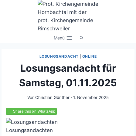
Zum
Inhalt
springen
Menü
LOSUNGSANDACHT
|
ONLINE
Losungsandacht für
Samstag, 01.11.2025
Von
Christian Günther
1. November 2025
Share this on WhatsApp
Losungsandachten