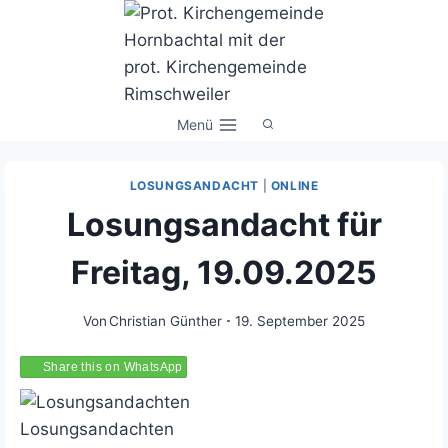
Zum
Inhalt
springen
Menü
LOSUNGSANDACHT
|
ONLINE
Losungsandacht für
Freitag, 19.09.2025
Von
Christian Günther
19. September 2025
Share this on WhatsApp
Losungsandachten