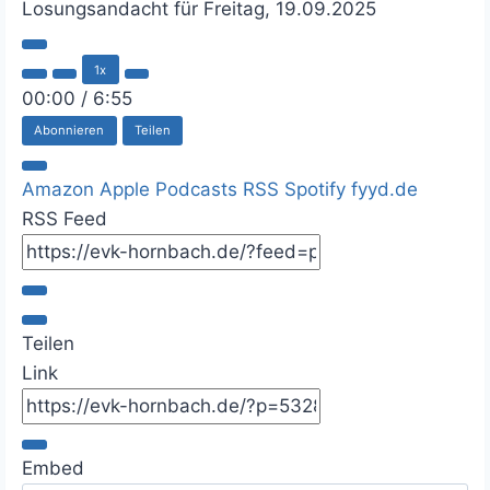
Losungsandacht für Freitag, 19.09.2025
P
1x
l
a
00:00
/
6:55
y
Abonnieren
Teilen
E
p
i
Amazon
Apple Podcasts
RSS
Spotify
fyyd.de
s
o
RSS Feed
d
e
Teilen
Link
Embed