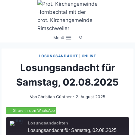
Zum
Inhalt
springen
Menü
LOSUNGSANDACHT
|
ONLINE
Losungsandacht für
Samstag, 02.08.2025
Von
Christian Günther
2. August 2025
Share this on WhatsApp
Losungsandachten
Losungsandacht für Samstag, 02.08.2025