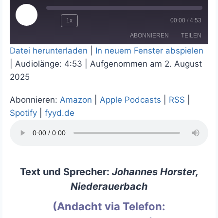
P
1x
00:00
/
4:53
l
ABONNIEREN
TEILEN
a
y
Datei herunterladen
|
In neuem Fenster abspielen
E
|
Audiolänge: 4:53
|
Aufgenommen am 2. August
p
TEILEN
Amazon
Apple Podcasts
i
2025
RSS
Spotify
s
LINK
o
fyyd.de
d
Abonnieren:
Amazon
|
Apple Podcasts
|
RSS
|
EMBED
e
RSS FEED
Spotify
|
fyyd.de
Text und Sprecher:
Johannes Horster,
Niederauerbach
(Andacht via Telefon: