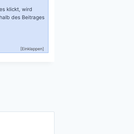
 klickt, wird
halb des Beitrages
[Einklappen]