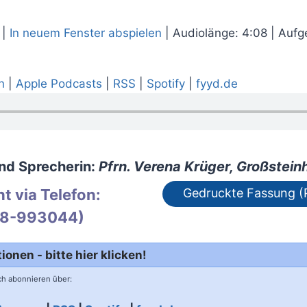
|
In neuem Fenster abspielen
|
Audiolänge: 4:08
|
Aufg
n
|
Apple Podcasts
|
RSS
|
Spotify
|
fyyd.de
nd Sprecherin:
Pfrn. Verena Krüger, Großstei
t via Telefon:
Gedruckte Fassung (
8-993044)
onen - bitte hier klicken!
h abonnieren über: