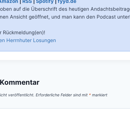
Amazon
|
RSS
|
Spotify
|
fyyd.de
en auf die Überschrift des heutigen Andachtsbeitrages
genen Ansicht geöffnet, und man kann den Podcast unter
er Rückmeldung(en)!
den Herrnhuter Losungen
n Kommentar
cht veröffentlicht.
Erforderliche Felder sind mit
*
markiert