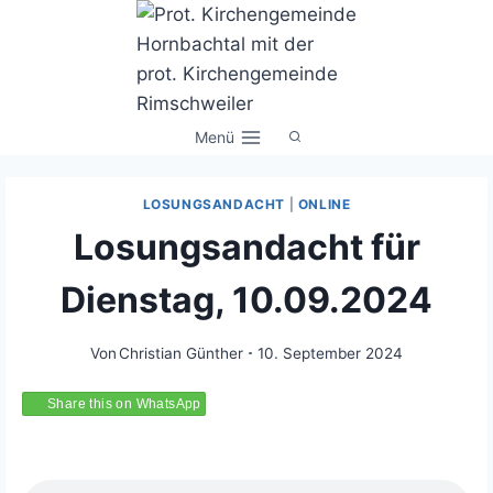
Zum
Inhalt
springen
Menü
LOSUNGSANDACHT
|
ONLINE
Losungsandacht für
Dienstag, 10.09.2024
Von
Christian Günther
10. September 2024
Share this on WhatsApp