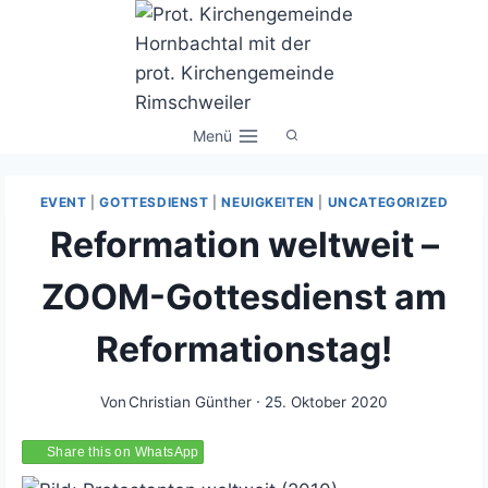
Zum
Inhalt
springen
Menü
EVENT
|
GOTTESDIENST
|
NEUIGKEITEN
|
UNCATEGORIZED
Reformation weltweit –
ZOOM-Gottesdienst am
Reformationstag!
Von
Christian Günther
25. Oktober 2020
Share this on WhatsApp