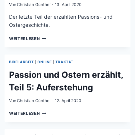
Von
Christian Günther
13. April 2020
Der letzte Teil der erzählten Passions- und
Ostergeschichte.
PASSION
WEITERLESEN
UND
OSTERN
ERZÄHLT.
BIBELARBEIT
|
ONLINE
|
TRAKTAT
TEIL
6:
Passion und Ostern erzählt,
DER
AUFERSTANDENE
Teil 5: Auferstehung
JESUS
BEGEGNET
DEN
Von
Christian Günther
12. April 2020
JÜNGERN
PASSION
WEITERLESEN
UND
OSTERN
ERZÄHLT,