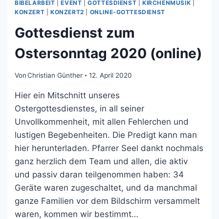
BIBELARBEIT
|
EVENT
|
GOTTESDIENST
|
KIRCHENMUSIK
|
TEIL
KONZERT
|
KONZERT2
|
ONLINE-GOTTESDIENST
5:
AUFERSTEHUNG
Gottesdienst zum
Ostersonntag 2020 (online)
Von
Christian Günther
12. April 2020
Hier ein Mitschnitt unseres
Ostergottesdienstes, in all seiner
Unvollkommenheit, mit allen Fehlerchen und
lustigen Begebenheiten. Die Predigt kann man
hier herunterladen. Pfarrer Seel dankt nochmals
ganz herzlich dem Team und allen, die aktiv
und passiv daran teilgenommen haben: 34
Geräte waren zugeschaltet, und da manchmal
ganze Familien vor dem Bildschirm versammelt
waren, kommen wir bestimmt…