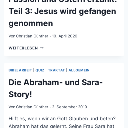
STIRBT
Teil 3: Jesus wird gefangen
AM
KREUZ
genommen
Von
Christian Günther
10. April 2020
PASSION
WEITERLESEN
UND
OSTERN
ERZÄHLT.
BIBELARBEIT
|
QUIZ
|
TRAKTAT
|
ALLGEMEIN
TEIL
3:
Die Abraham- und Sara-
JESUS
WIRD
Story!
GEFANGEN
GENOMMEN
Von
Christian Günther
2. September 2019
Hilft es, wenn wir an Gott Glauben und beten?
Abraham hat das gelernt. Seine Frau Sara hat