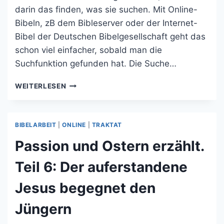
darin das finden, was sie suchen. Mit Online-
Bibeln, zB dem Bibleserver oder der Internet-
Bibel der Deutschen Bibelgesellschaft geht das
schon viel einfacher, sobald man die
Suchfunktion gefunden hat. Die Suche…
IN
WEITERLESEN
DER
BIBEL
SCHNELL
BIBELARBEIT
|
ONLINE
|
TRAKTAT
FÜNDIG
WERDEN
Passion und Ostern erzählt.
Teil 6: Der auferstandene
Jesus begegnet den
Jüngern