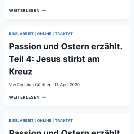
GOTTESDIENST
WEITERLESEN
ZUM
OSTERSONNTAG
2020
BIBELARBEIT
|
ONLINE
|
TRAKTAT
(ONLINE)
Passion und Ostern erzählt.
Teil 4: Jesus stirbt am
Kreuz
Von
Christian Günther
11. April 2020
PASSION
WEITERLESEN
UND
OSTERN
ERZÄHLT.
BIBELARBEIT
|
ONLINE
|
TRAKTAT
TEIL
4:
Passion und Ostern erzählt.
JESUS