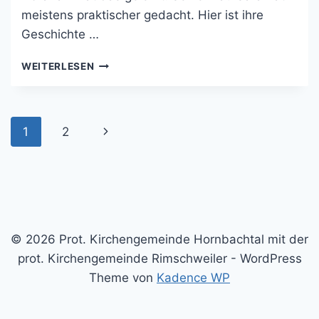
meistens praktischer gedacht. Hier ist ihre
Geschichte …
DIE
WEITERLESEN
ABRAHAM-
UND
SARA-
STORY!
Seitennavigation
Nächste
1
2
Seite
© 2026 Prot. Kirchengemeinde Hornbachtal mit der
prot. Kirchengemeinde Rimschweiler - WordPress
Theme von
Kadence WP