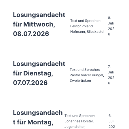
Losungsandacht
8.
Text und Sprecher:
für Mittwoch,
Juli
Lektor Roland
202
Hofmann, Blieskastel
08.07.2026
6
Losungsandacht
7.
Text und Sprecher:
für Dienstag,
Juli
Pastor Volker Kungel,
202
Zweibrücken
07.07.2026
6
Losungsandach
Text und Sprecher:
6.
t für Montag,
Johannes Horster,
Juli
Jugendleiter,
202