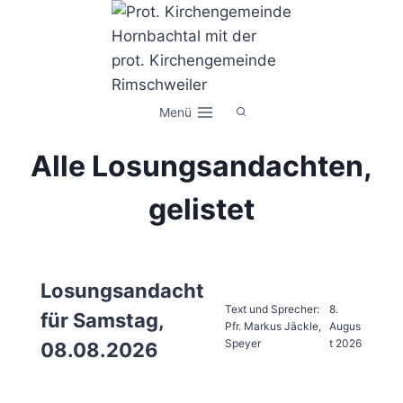
Zum
Inhalt
springen
Menü
Alle Losungsandachten,
gelistet
Losungsandacht
Text und Sprecher:
8.
für Samstag,
Pfr. Markus Jäckle,
Augus
Speyer
t 2026
08.08.2026